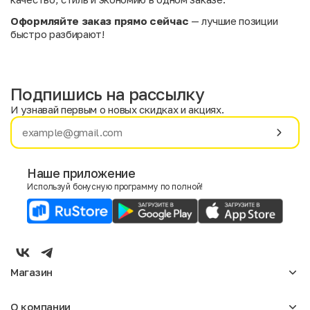
Оформляйте заказ прямо сейчас
— лучшие позиции
быстро разбирают!
Подпишись на рассылку
И узнавай первым о новых скидках и акциях.
Имя
Фамилия
Наше приложение
Используй бонусную программу по полной!
E-mail
Пол
Мужской
Женский
Магазин
Согласие на получение чеков по электронной почте
Женское
О компании
Мужское