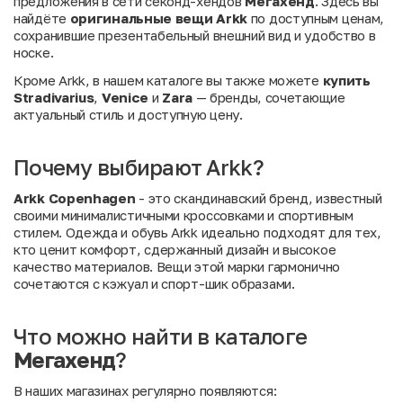
предложения в сети секонд-хендов
Мегахенд
. Здесь вы
найдёте
оригинальные вещи Arkk
по доступным ценам,
сохранившие презентабельный внешний вид и удобство в
носке.
Кроме Arkk, в нашем каталоге вы также можете
купить
Stradivarius
,
Venice
и
Zara
— бренды, сочетающие
актуальный стиль и доступную цену.
Почему выбирают Arkk?
Arkk Copenhagen
- это скандинавский бренд, известный
своими минималистичными кроссовками и спортивным
стилем. Одежда и обувь Arkk идеально подходят для тех,
кто ценит комфорт, сдержанный дизайн и высокое
качество материалов. Вещи этой марки гармонично
сочетаются с кэжуал и спорт-шик образами.
Что можно найти в каталоге
Мегахенд
?
В наших магазинах регулярно появляются: