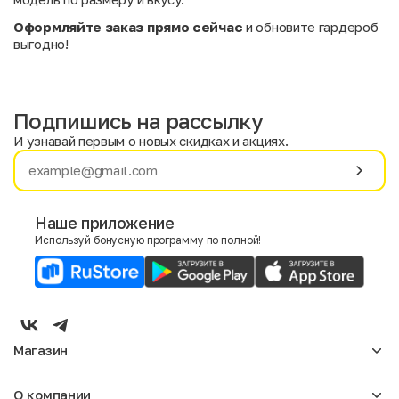
Оформляйте заказ прямо сейчас
и обновите гардероб
выгодно!
Подпишись на рассылку
И узнавай первым о новых скидках и акциях.
Имя
Фамилия
Наше приложение
Используй бонусную программу по полной!
E-mail
Пол
Мужской
Женский
Магазин
Согласие на получение чеков по электронной почте
Женское
О компании
Мужское