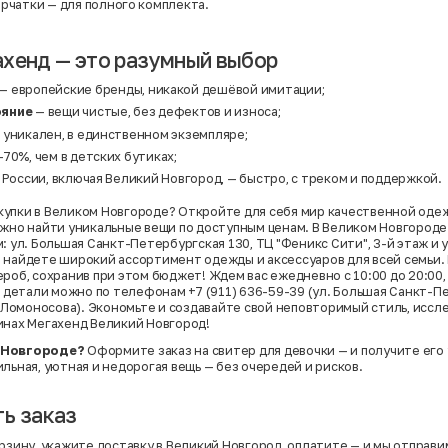
ерчатки
— для полного комплекта.
хенд — это разумный выбор
— европейские бренды, никакой дешёвой имитации;
ояние
— вещи чистые, без дефектов и износа;
 уникален, в единственном экземпляре;
70%, чем в детских бутиках;
 России, включая Великий Новгород, — быстро, с треком и поддержкой.
упки в Великом Новгороде? Откройте для себя мир качественной оде
ожно найти уникальные вещи по доступным ценам. В Великом Новгороде
: ул. Большая Санкт-Петербургская 130, ТЦ "Феникс Сити", 3-й этаж и у
 найдете широкий ассортимент одежды и аксессуаров для всей семьи.
роб, сохранив при этом бюджет! Ждем вас ежедневно с 10:00 до 20:00, 
ь детали можно по телефонам +7 (911) 636-59-39 (ул. Большая Санкт-Пе
л. Ломоносова). Экономьте и создавайте свой неповторимый стиль, иссл
инах Мегахенд Великий Новгород!
 Новгороде?
Оформите заказ на свитер для девочки — и получите его
льная, уютная и недорогая вещь — без очередей и рисков.
ь заказ
рзину, укажите доставку в Великий Новгород, оплатите — и мы отправи