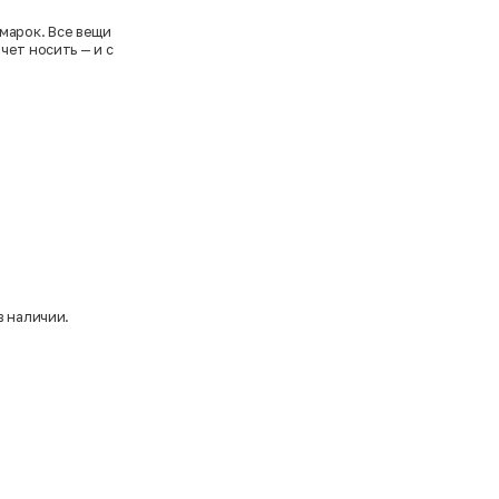
марок. Все вещи
чет носить — и с
в наличии.