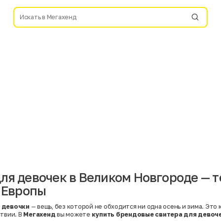
ля девочек в Великом Новгороде — т
з Европы
 девочки
— вещь, без которой не обходится ни одна осень и зима. Это
ствии. В
Мегахенд
вы можете
купить брендовые свитера для девоч