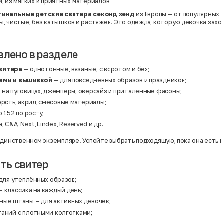
, из мягких и приятных материалов.
гинальные детские свитера секонд хенд
из Европы — от популярных 
, чистые, без катышков и растяжек. Это одежда, которую девочка захо
влено в разделе
витера
— однотонные, вязаные, с воротом и без;
ами и вышивкой
— для повседневных образов и праздников;
 на пуговицах, джемперы, оверсайз и приталенные фасоны;
ерсть, акрил, смесовые материалы;
 152 по росту;
, C&A, Next, Lindex, Reserved и др.
единственном экземпляре. Успейте выбрать подходящую, пока она есть 
ать свитер
для утеплённых образов;
 классика на каждый день;
вные штаны
— для активных девочек;
таний с плотными колготками;