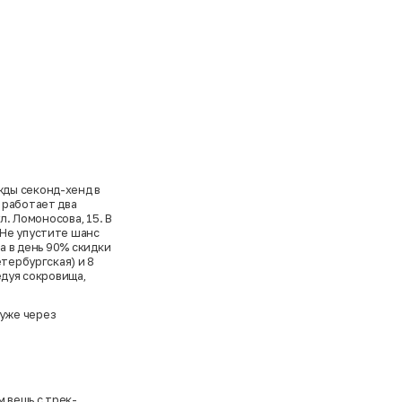
жды секонд-хенд в
 работает два
л. Ломоносова, 15. В
 Не упустите шанс
а в день 90% скидки
тербургская) и 8
едуя сокровища,
 уже через
м вещь с трек-