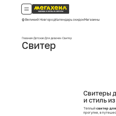
Условия пользования
Политика конфиденциальности
Смотреть все даты
©️ Мегахенд 2026. Все права защищены.
Великий Новгород
Календарь скидок
Магазины
Москва
Главная
-
Детское
-
Для девочек
-
Свитер
Свитер
Свитеры д
и стиль и
Тёплый
свитер для
прогулке, в путеше