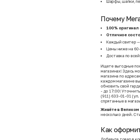
Шарфы, шапки, п
Почему Мега
100% оригинал
Отличное сост
Каждый свитер —
Цены ниже на 60–
Доставка по всей
Ищете выгодные пок
магазинах! Здесь м
магазина по адресам
каждом магазине вы
обновить свой гарде
- до 17:00! Уточнит
(911) 633-01-01 (у
спрятанные в магаз
Живёте в Великом
несколько дней. Сти
Как оформит
Добавьте товар в ко