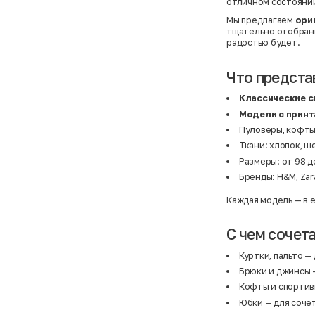
отличном состоянии
Мы предлагаем
ори
тщательно отобраны
радостью будет.
Что предста
Классические с
Модели с принт
Пуловеры, кофты
Ткани: хлопок, ш
Размеры: от 98 до
Бренды: H&M, Zara
Каждая модель — в 
С чем сочет
Куртки, пальто
— 
Брюки и джинсы
—
Кофты и спорти
Юбки
— для соче