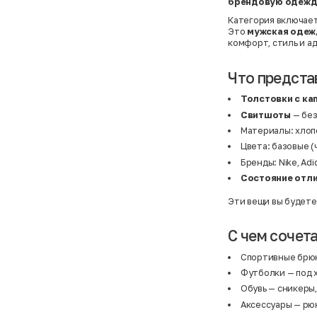
брендовую одежд
Категория включае
Это
мужская одеж
комфорт, стиль и а
Что предста
Толстовки с к
Свитшоты
— без
Материалы: хлопо
Цвета: базовые (
Бренды: Nike, Adi
Состояние отл
Эти вещи вы будете 
С чем сочет
Спортивные брю
Футболки
— под 
Обувь
— сникеры,
Аксессуары
— рюк