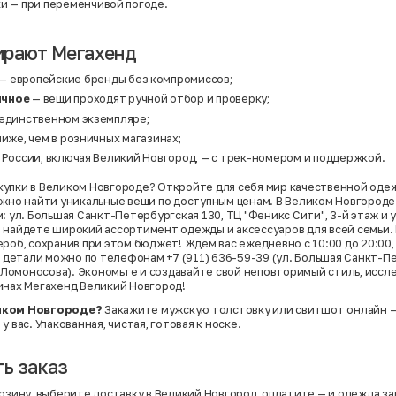
ки
— при переменчивой погоде.
ирают Мегахенд
— европейские бренды без компромиссов;
ичное
— вещи проходят ручной отбор и проверку;
 единственном экземпляре;
ниже, чем в розничных магазинах;
 России, включая Великий Новгород, — с трек-номером и поддержкой.
упки в Великом Новгороде? Откройте для себя мир качественной оде
ожно найти уникальные вещи по доступным ценам. В Великом Новгороде
: ул. Большая Санкт-Петербургская 130, ТЦ "Феникс Сити", 3-й этаж и у
 найдете широкий ассортимент одежды и аксессуаров для всей семьи.
роб, сохранив при этом бюджет! Ждем вас ежедневно с 10:00 до 20:00, 
ь детали можно по телефонам +7 (911) 636-59-39 (ул. Большая Санкт-Пе
л. Ломоносова). Экономьте и создавайте свой неповторимый стиль, иссл
инах Мегахенд Великий Новгород!
иком Новгороде?
Закажите мужскую толстовку или свитшот онлайн — 
у вас. Упакованная, чистая, готовая к носке.
ь заказ
орзину, выберите доставку в Великий Новгород, оплатите — и одежда за