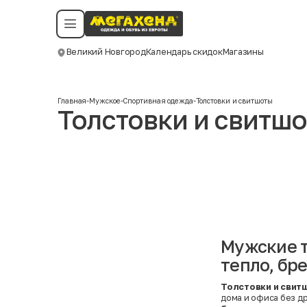
Условия пользования
Политика конфиденциальности
Смотреть все даты
©️ Мегахенд 2026. Все права защищены.
Великий Новгород
Календарь скидок
Магазины
Москва
Главная
-
Мужское
-
Спортивная одежда
-
Толстовки и свитшоты
Толстовки и свитш
Мужские т
тепло, бр
Толстовки и свит
дома и офиса без д