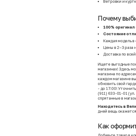
Ветровки и курт
Почему выб
100% оригинал
Состояние отл
Каждая модель в
Цены в 2–3 раза 
Доставка по всей
Ищете выгодные пок
магазинах! Здесь м
магазина по адресам
каждом магазине вы
обновить свой гарде
- до 17:00! Уточнит
(911) 633-01-01 (у
спрятанные в магаз
Находитесь в Вел
дней вещь окажется 
Как оформит
Добавьте товар в к