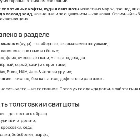
у
из Европы в отличном состоянии.
т
спортивные кофты, худи и свитшоты
известных марок, прошедших 
да секонд хенд
, но внешне и по ощущениям — как новая. Отличный выб
декватная цена.
влено в разделе
апюшоном
(худи) — свободные, с карманами и шнурками;
 капюшона, плотные и тёплые;
к, флис, смесовые ткани, мягкая подкладка;
чёрный, серый, хаки) и с принтами;
das, Puma, H&M, Jack & Jones и другие;
ичное
— чистые, без катышков, дефектов и растяжек.
носить часто — и это главное. Потому что одежда должна работать на в
ать толстовки и свитшоты
ки
— для полного образа;
худи или отдельно;
 кроссовки, кеды;
заки, бейсболки, шарфы;