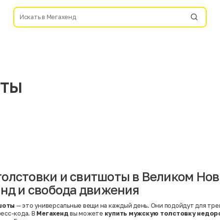
оты
олстовки и свитшоты в Великом Нов
енд и свобода движения
шоты
— это универсальные вещи на каждый день. Они подойдут для тре
ресс-кода. В
Мегахенд
вы можете
купить мужскую толстовку недор