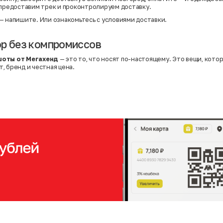
 предоставим трек и проконтролируем доставку.
— напишите. Или
ознакомьтесь с условиями доставки
.
р без компромиссов
шоты от Мегахенд
— это то, что носят по-настоящему. Это вещи, котор
, бренд и честная цена.