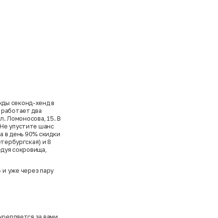
жды секонд-хенд в
 работает два
л. Ломоносова, 15. В
 Не упустите шанс
а в день 90% скидки
тербургская) и 8
едуя сокровища,
и уже через пару
крепляется за вами.