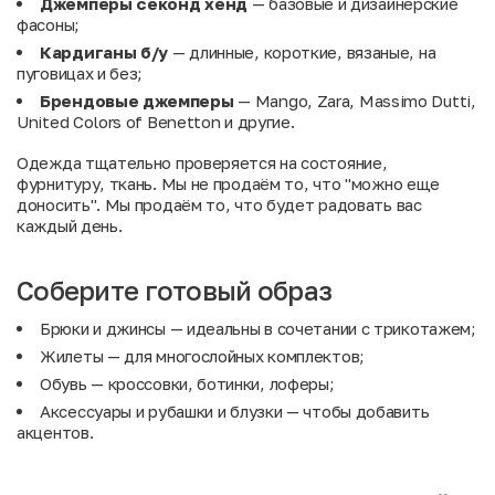
Джемперы секонд хенд
— базовые и дизайнерские
фасоны;
Кардиганы б/у
— длинные, короткие, вязаные, на
пуговицах и без;
Брендовые джемперы
— Mango, Zara, Massimo Dutti,
United Colors of Benetton и другие.
Одежда тщательно проверяется на состояние,
фурнитуру, ткань. Мы не продаём то, что "можно еще
доносить". Мы продаём то, что будет радовать вас
каждый день.
Соберите готовый образ
Брюки
и
джинсы
— идеальны в сочетании с трикотажем;
Жилеты
— для многослойных комплектов;
Обувь
— кроссовки, ботинки, лоферы;
Аксессуары
и
рубашки и блузки
— чтобы добавить
акцентов.